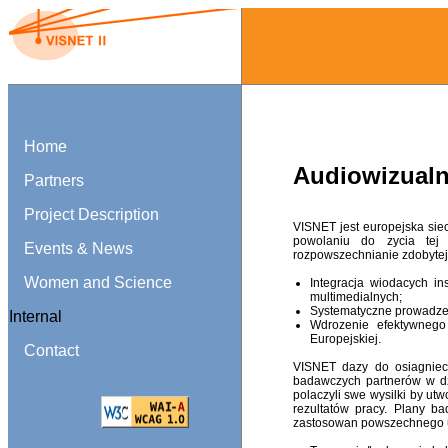
Home
Audiowizualn
Partners
Project Description
VISNET jest europejska si
powolaniu do zycia tej 
Events & News
rozpowszechnianie zdobytej 
Women and Science
Integracja wiodacych i
multimedialnych;
Systematyczne prowadzen
Internal
Wdrozenie efektywnego
Europejskiej.
Contact
VISNET dazy do osiagnieci
badawczych partnerów w dz
polaczyli swe wysilki by ut
rezultatów pracy. Plany 
zastosowan powszechnego u