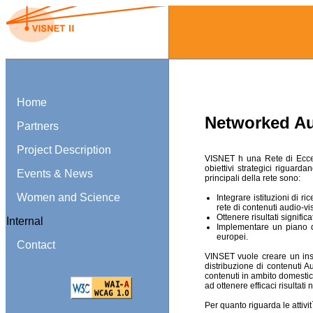
Home
Networked Au
Partners
Project Description
VISNET h una Rete di Eccel
obiettivi strategici riguarda
Events & News
principali della rete sono:
Women and Science
Integrare istituzioni di r
rete di contenuti audio-vis
Ottenere risultati signific
Internal
Implementare un piano di
europei.
Contact
VINSET vuole creare un insie
distribuzione di contenuti A
contenuti in ambito domestic
ad ottenere efficaci risultati
Per quanto riguarda le attivi